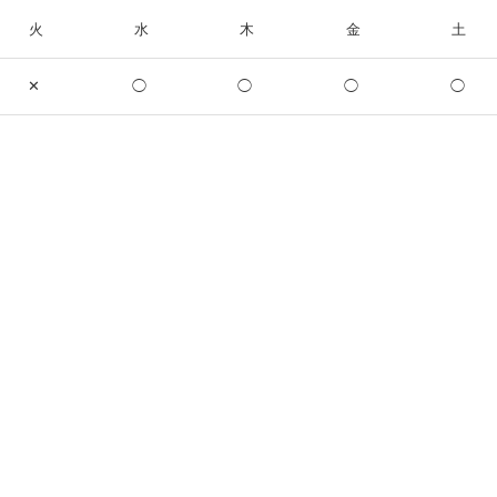
火
水
木
金
土
✕
◯
◯
◯
◯